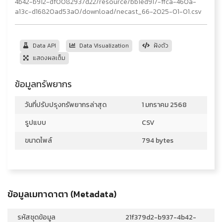
4b42-b912-df0082937d22/resource/bb1ed917-ffca-460a-
a13c-d16820ad53a0/download/necast_66-2025-01-01.csv
Data API
Data Visualization
ฝังตัว
แสดงผลเต็ม
ข้อมูลทรัพยากร
วันที่ปรับปรุงทรัพยากรล่าสุด
1 มกราคม 2568
รูปแบบ
CSV
ขนาดไพล์
794 bytes
ข้อมูลเมทาดาตา (Metadata)
รหัสชุดข้อมูล
21f379d2-b937-4b42-