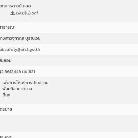
เอกสารดาวน์โหลด
ISAD(G).pdf
สาธารณะ
นางสาวจุฑาดล บุรณเวช
labsafety@nrct.go.th
ยินยอม
02 5612445 ต่อ 621
เพื่อการให้บริการประชาชน
พันธกิจหน่วยงาน
อื่นๆ
ไตรมาส
ประเทศ