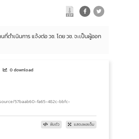
นที่ดําเนินการ แจ้งต่อ วช. โดย วช. จะเป็นผู้ออก
0 download
esource/57baab60-fa65-482c-bbfc-
ฝังตัว
แสดงผลเต็ม