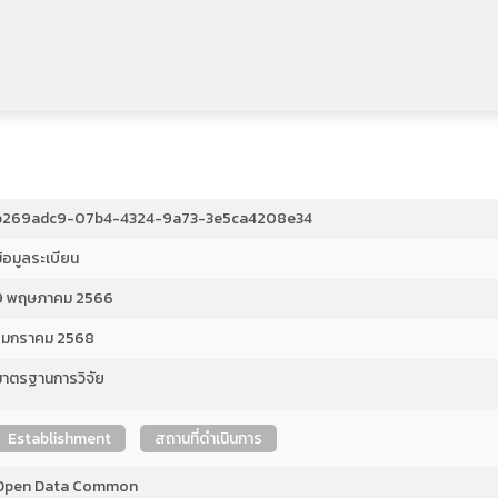
b269adc9-07b4-4324-9a73-3e5ca4208e34
้อมูลระเบียน
9 พฤษภาคม 2566
1 มกราคม 2568
มาตรฐานการวิจัย
Establishment
สถานที่ดำเนินการ
Open Data Common