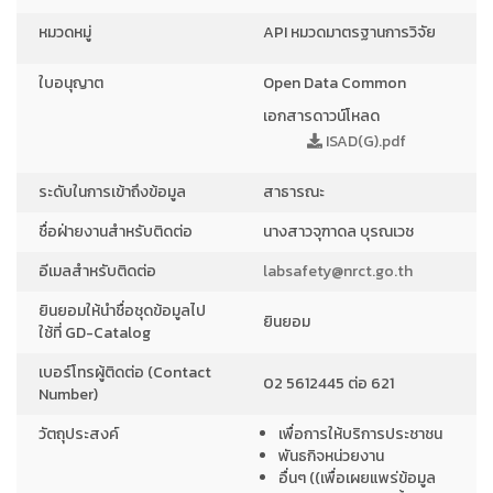
หมวดหมู่
API หมวดมาตรฐานการวิจัย
ใบอนุญาต
Open Data Common
เอกสารดาวน์โหลด
ISAD(G).pdf
ระดับในการเข้าถึงข้อมูล
สาธารณะ
ชื่อฝ่ายงานสำหรับติดต่อ
นางสาวจุฑาดล บุรณเวช
อีเมลสำหรับติดต่อ
labsafety@nrct.go.th
ยินยอมให้นำชื่อชุดข้อมูลไป
ยินยอม
ใช้ที่ GD-Catalog
เบอร์โทรผู้ติดต่อ (Contact
02 5612445 ต่อ 621
Number)
วัตถุประสงค์
เพื่อการให้บริการประชาชน
พันธกิจหน่วยงาน
อื่นๆ ((เพื่อเผยแพร่ข้อมูล