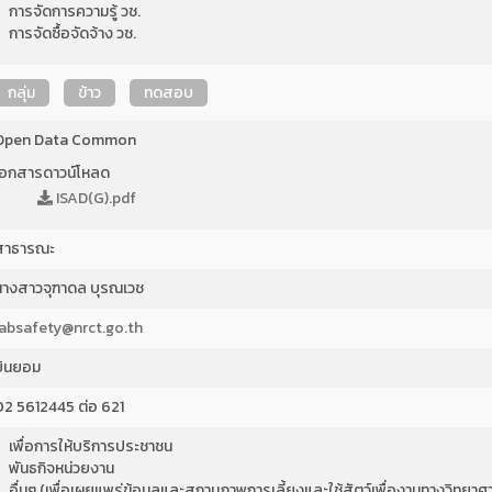
การจัดการความรู้ วช.
การจัดซื้อจัดจ้าง วช.
กลุ่ม
ข้าว
ทดสอบ
Open Data Common
เอกสารดาวน์โหลด
ISAD(G).pdf
สาธารณะ
นางสาวจุฑาดล บุรณเวช
labsafety@nrct.go.th
ยินยอม
02 5612445 ต่อ 621
เพื่อการให้บริการประชาชน
พันธกิจหน่วยงาน
อื่นๆ (เพื่อเผยแพร่ข้อมูลและสถานภาพการเลี้ยงและใช้สัตว์เพื่องานทางวิทยา