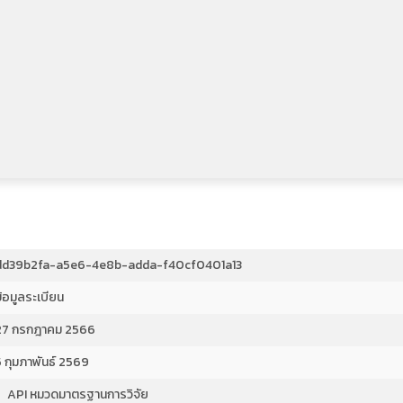
dd39b2fa-a5e6-4e8b-adda-f40cf0401a13
้อมูลระเบียน
27 กรกฎาคม 2566
5 กุมภาพันธ์ 2569
API หมวดมาตรฐานการวิจัย