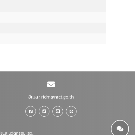
อีเมล :
ridm@nrct.go.th
จัยและนวัตกรรม (อว.)