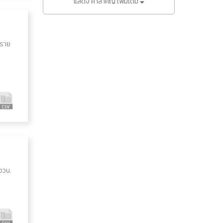
แสดง คำสำคัญ เพิ่มเติม
้ราย
ววน.