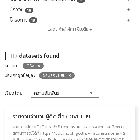
17
นักวิจัย
16
โครงการ
13
แสดง คำสำคัญ เพิ่มเติม
117
datasets found
รูปแบบ :
CSV
ประเภทชุดข้อมูล :
ข้อมูลระเบียน
เรียงโดย :
รายงานจำนวนผู้ติดเชื้อ COVID-19
รายงานผู้ป่วยยืนยันประจำวัน จาก กรมควบคุมโรค สามารถติดตาม
สถานการณ์ได้ที่ https://ddc.moph.go.th/viralpneumonia และ
API : https://covid19.ddc.moph.go.th/ ข้อมูลผู้ติดเชื้อรายเคส