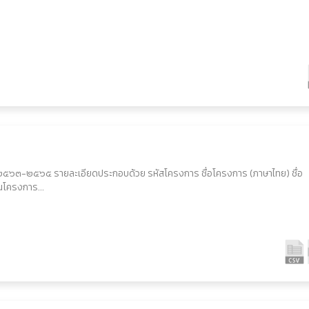
ง ปี ๒๕๖๓-๒๕๖๕ รายละเอียดประกอบด้วย รหัสโครงการ ชื่อโครงการ (ภาษาไทย) ชื่อ
นโครงการ...