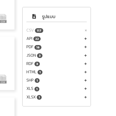
รูปแบบ
CSV
117
API
22
PDF
16
JSON
3
RDF
3
HTML
1
SHP
1
XLS
1
XLSX
1