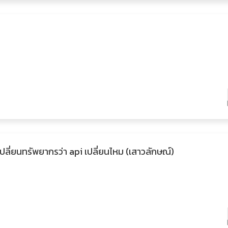
ลี่ยนทรัพยากรว่า api เปลี่ยนไหม (เสาวลักษณ์)